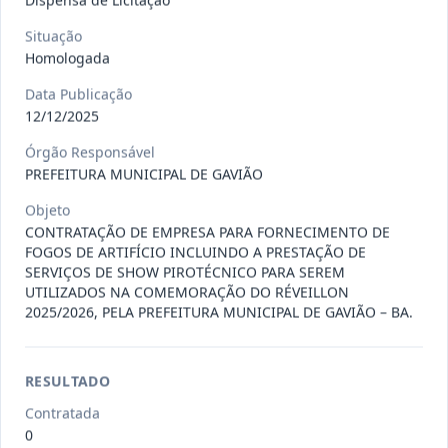
Dispensa de Licitação
Situação
027-2026-
CONTRATAÇÃO DE EMPRESA PARA
Homologada
DL
REALIZAR MANUTENÇÃO EM
Data Publicação
EQUIPAMEN
...
Dispensa
12/12/2025
Situação
:
Em Andamento
Ver detalhes
Data
:
29/07/2026
Órgão Responsável
PREFEITURA MUNICIPAL DE GAVIÃO
Objeto
026-2026-
Contratação de empresa para o
CONTRATAÇÃO DE EMPRESA PARA FORNECIMENTO DE
FOGOS DE ARTIFÍCIO INCLUINDO A PRESTAÇÃO DE
DL
fornecimento de insumos odonto
...
SERVIÇOS DE SHOW PIROTÉCNICO PARA SEREM
Dispensa
UTILIZADOS NA COMEMORAÇÃO DO RÉVEILLON
2025/2026, PELA PREFEITURA MUNICIPAL DE GAVIÃO – BA.
Situação
:
Em Andamento
Ver detalhes
Data
:
28/07/2026
RESULTADO
Contratada
023-2026-
CONTRATAÇÃO DE EMPRESA
0
DL
ESPECIALIZADA NO RAMO DE