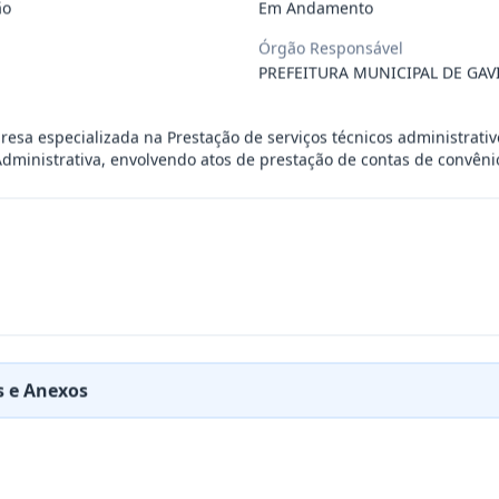
ão
Em Andamento
 especializada para prestação de servi
...
Órgão Responsável
PREFEITURA MUNICIPAL DE GAV
RESA PARA FORNECIMENTO DE AVIAMENTOS E TEC
...
esa especializada na Prestação de serviços técnicos administrativ
dministrativa, envolvendo atos de prestação de contas de convêni
RESA PARA REALIZAR MANUTENÇÃO EM EQUIPAMEN
...
a para o fornecimento de insumos odonto
...
RESA ESPECIALIZADA NO RAMO DE SEGUROS AUTO
...
 e Anexos
a cães e gatos para atender às eventua
...