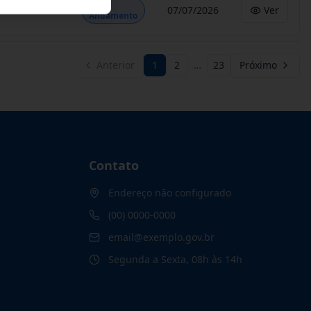
Em
07/07/2026
Ver
Andamento
Anterior
1
2
…
23
Próximo
Contato
Endereço não configurado
(00) 0000-0000
email@exemplo.gov.br
Segunda a Sexta, 08h às 14h