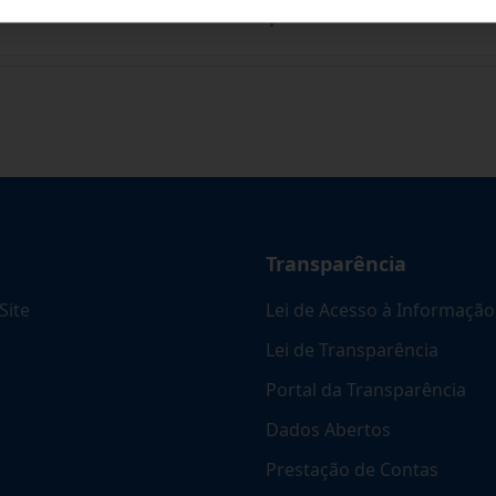
ARA FUTURA E EVENTUAL CONTRATAÇÃO DE EMPR
...
Transparência
Site
Lei de Acesso à Informação
Lei de Transparência
Portal da Transparência
Dados Abertos
Prestação de Contas