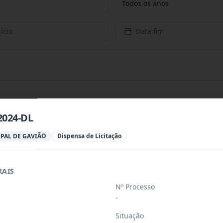
Todos os anos
ício
Data fim
2024-DL
a para aquisição de gêneros alimentício
...
PAL DE GAVIÃO
Dispensa de Licitação
ades habitacionais no município de Gavi
RAIS
...
Nº Processo
-
a para aquisição de gêneros alimentício
...
Situação