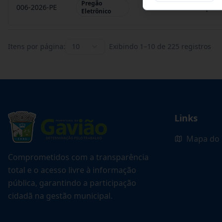
Pregão
006-2026-PE
REGISTRO DE PREÇO P
Eletrônico
Itens por página:
10
Exibindo
1
–
10
de
225
registros
Links
Mapa do 
Comprometidos com a transparência
total e o acesso livre à informação
pública, garantindo a participação
cidadã na gestão municipal.