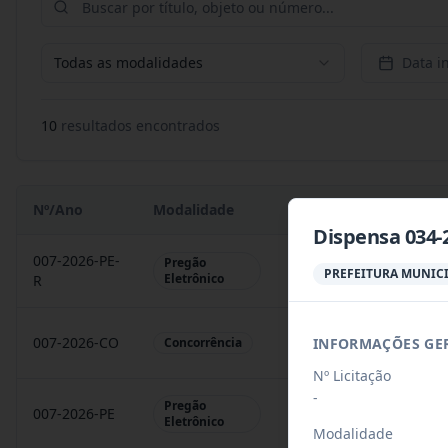
Todas as modalidades
Data in
10
resultado
s
encontrado
s
Nº/Ano
Modalidade
Objeto
Dispensa 034-
007-2026-PE-
Pregão
Contratação de empres
PREFEITURA MUNICI
Eletrônico
R
007-2026-CO
Construção de 50 unid
INFORMAÇÕES GE
Concorrência
Nº Licitação
-
Pregão
007-2026-PE
Contratação de empres
Eletrônico
Modalidade