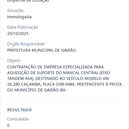
Dispensa de Licitação
Situação
027-2026-
CONTRATAÇÃO DE EMPRESA PARA
Homologada
DL
REALIZAR MANUTENÇÃO EM
Data Publicação
EQUIPAMEN
...
Dispensa
20/10/2025
Situação
:
Em Andamento
Ver detalhes
Data
:
29/07/2026
Órgão Responsável
PREFEITURA MUNICIPAL DE GAVIÃO
Objeto
026-2026-
Contratação de empresa para o
CONTRATAÇÃO DE EMPRESA ESPECIALIZADA PARA
AQUISIÇÃO DE SUPORTE DO MANCAL CENTRAL (EIXO
DL
fornecimento de insumos odonto
...
TANDEM 6X4), DESTINADO AO VEÍCULO MODELO VW
Dispensa
26.280 CAÇAMBA, PLACA OVB-0486, PERTENCENTE À FROTA
DO MUNICÍPIO DE GAVIÃO-BA.
Situação
:
Em Andamento
Ver detalhes
Data
:
28/07/2026
RESULTADO
Contratada
023-2026-
CONTRATAÇÃO DE EMPRESA
0
DL
ESPECIALIZADA NO RAMO DE