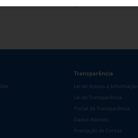
ARA FUTURA E EVENTUAL CONTRATAÇÃO DE EMPR
...
Transparência
Site
Lei de Acesso à Informação
Lei de Transparência
Portal da Transparência
Dados Abertos
Prestação de Contas