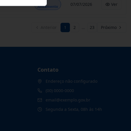
Em
07/07/2026
Ver
Andamento
Anterior
1
2
…
23
Próximo
Contato
Endereço não configurado
(00) 0000-0000
email@exemplo.gov.br
Segunda a Sexta, 08h às 14h