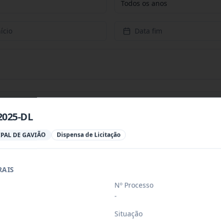
Todos os anos
ício
Data fim
2025-DL
a para aquisição de gêneros alimentício
...
PAL DE GAVIÃO
Dispensa de Licitação
ades habitacionais no município de Gavi
RAIS
...
Nº Processo
-
a para aquisição de gêneros alimentício
...
Situação