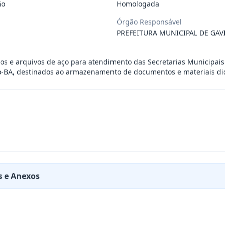
ão
Homologada
 especializada para prestação de servi
...
Órgão Responsável
PREFEITURA MUNICIPAL DE GAV
RESA PARA FORNECIMENTO DE AVIAMENTOS E TEC
...
os e arquivos de aço para atendimento das Secretarias Municipai
o-BA, destinados ao armazenamento de documentos e materiais did
RESA PARA REALIZAR MANUTENÇÃO EM EQUIPAMEN
...
a para o fornecimento de insumos odonto
...
RESA ESPECIALIZADA NO RAMO DE SEGUROS AUTO
...
 e Anexos
a cães e gatos para atender às eventua
...