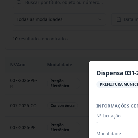
Todas as modalidades
Data in
10
resultado
s
encontrado
s
Nº/Ano
Modalidade
Objeto
Dispensa 031-
007-2026-PE-
Pregão
Contratação de empres
PREFEITURA MUNICI
Eletrônico
R
007-2026-CO
Construção de 50 unid
INFORMAÇÕES GE
Concorrência
Nº Licitação
-
Pregão
007-2026-PE
Contratação de empres
Eletrônico
Modalidade