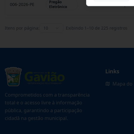
Pregão
006-2026-PE
REGISTRO DE PREÇO P
Eletrônico
Itens por página:
10
Exibindo
1
–
10
de
225
registros
Links
Mapa do 
Comprometidos com a transparência
total e o acesso livre à informação
pública, garantindo a participação
cidadã na gestão municipal.