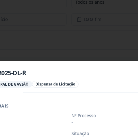
Todos os anos
ício
Data fim
2025-DL-R
a para aquisição de gêneros alimentício
...
PAL DE GAVIÃO
Dispensa de Licitação
ades habitacionais no município de Gavi
RAIS
...
Nº Processo
-
a para aquisição de gêneros alimentício
...
Situação