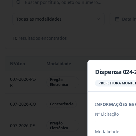
Todas as modalidades
Data in
10
resultado
s
encontrado
s
Nº/Ano
Modalidade
Objeto
Dispensa 024-
007-2026-PE-
Pregão
Contratação de empres
PREFEITURA MUNICI
Eletrônico
R
007-2026-CO
Construção de 50 unid
INFORMAÇÕES GE
Concorrência
Nº Licitação
-
Pregão
007-2026-PE
Contratação de empres
Eletrônico
Modalidade