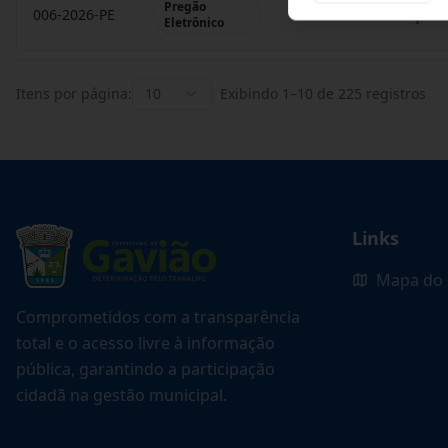
Pregão
006-2026-PE
REGISTRO DE PREÇO P
Eletrônico
Itens por página:
10
Exibindo
1
–
10
de
225
registros
Links
Mapa do 
Comprometidos com a transparência
total e o acesso livre à informação
pública, garantindo a participação
cidadã na gestão municipal.