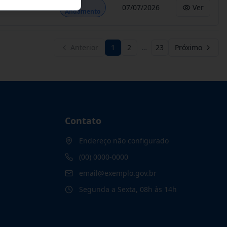
Em
07/07/2026
Ver
Andamento
Anterior
1
2
…
23
Próximo
Contato
Endereço não configurado
(00) 0000-0000
email@exemplo.gov.br
Segunda a Sexta, 08h às 14h