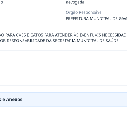
ão
Revogada
 especializada para prestação de servi
...
Órgão Responsável
PREFEITURA MUNICIPAL DE GAV
RESA PARA FORNECIMENTO DE AVIAMENTOS E TEC
...
ÃO PARA CÃES E GATOS PARA ATENDER ÀS EVENTUAIS NECESSIDA
SOB RESPONSABILIDADE DA SECRETARIA MUNICIPAL DE SAÚDE.
RESA PARA REALIZAR MANUTENÇÃO EM EQUIPAMEN
...
a para o fornecimento de insumos odonto
...
RESA ESPECIALIZADA NO RAMO DE SEGUROS AUTO
...
 e Anexos
a cães e gatos para atender às eventua
...