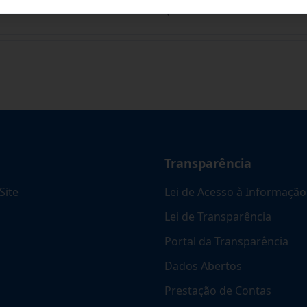
ARA FUTURA E EVENTUAL CONTRATAÇÃO DE EMPR
...
Transparência
Site
Lei de Acesso à Informação
Lei de Transparência
Portal da Transparência
Dados Abertos
Prestação de Contas