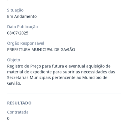
Situação
027-2026-
CONTRATAÇÃO DE EMPRESA PARA
Em Andamento
DL
REALIZAR MANUTENÇÃO EM
Data Publicação
EQUIPAMEN
...
Dispensa
08/07/2025
Situação
:
Em Andamento
Ver detalhes
Órgão Responsável
Data
:
29/07/2026
PREFEITURA MUNICIPAL DE GAVIÃO
Objeto
Registro de Preço para futura e eventual aquisição de
026-2026-
Contratação de empresa para o
material de expediente para suprir as necessidades das
DL
fornecimento de insumos odonto
...
Secretarias Municipais pertencente ao Município de
Dispensa
Gavião.
Situação
:
Em Andamento
Ver detalhes
Data
:
28/07/2026
RESULTADO
Contratada
023-2026-
CONTRATAÇÃO DE EMPRESA
0
DL
ESPECIALIZADA NO RAMO DE