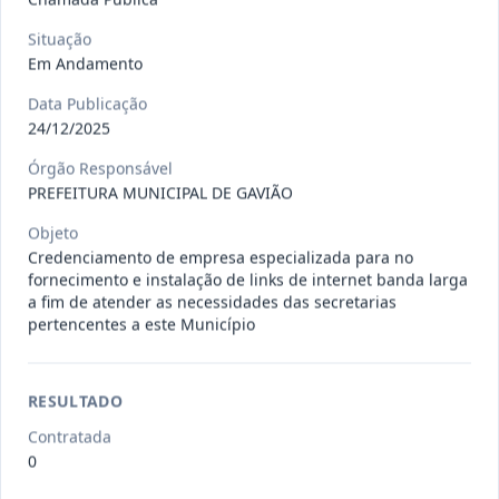
Situação
027-2026-
CONTRATAÇÃO DE EMPRESA PARA
Em Andamento
DL
REALIZAR MANUTENÇÃO EM
Data Publicação
EQUIPAMEN
...
Dispensa
24/12/2025
Situação
:
Em Andamento
Ver detalhes
Órgão Responsável
Data
:
29/07/2026
PREFEITURA MUNICIPAL DE GAVIÃO
Objeto
Credenciamento de empresa especializada para no
026-2026-
Contratação de empresa para o
fornecimento e instalação de links de internet banda larga
DL
fornecimento de insumos odonto
...
a fim de atender as necessidades das secretarias
Dispensa
pertencentes a este Município
Situação
:
Em Andamento
Ver detalhes
Data
:
28/07/2026
RESULTADO
Contratada
023-2026-
CONTRATAÇÃO DE EMPRESA
0
DL
ESPECIALIZADA NO RAMO DE