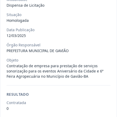
Dispensa de Licitação
027-2026-
CONTRATAÇÃO DE EMPRESA PARA
Situação
DL
REALIZAR MANUTENÇÃO EM
Homologada
EQUIPAMEN
...
Dispensa
Data Publicação
Situação
:
Em Andamento
12/03/2025
Ver detalhes
Data
:
29/07/2026
Órgão Responsável
PREFEITURA MUNICIPAL DE GAVIÃO
Objeto
026-2026-
Contratação de empresa para o
Contratação de empresa para prestação de serviços
DL
fornecimento de insumos odonto
...
sonorização para os eventos Aniversário da Cidade e 6ª
Dispensa
Feira Agropecuária no Município de Gavião-BA
Situação
:
Em Andamento
Ver detalhes
Data
:
28/07/2026
RESULTADO
Contratada
023-2026-
CONTRATAÇÃO DE EMPRESA
0
DL
ESPECIALIZADA NO RAMO DE