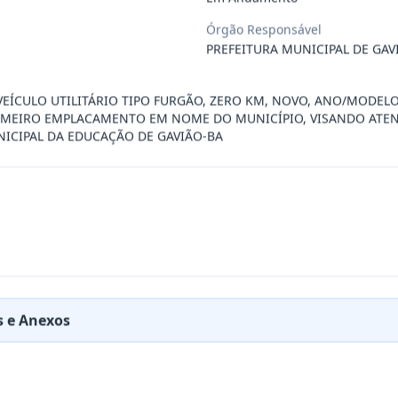
Órgão Responsável
 especializada para prestação de servi
...
PREFEITURA MUNICIPAL DE GAV
RESA PARA FORNECIMENTO DE AVIAMENTOS E TEC
...
VEÍCULO UTILITÁRIO TIPO FURGÃO, ZERO KM, NOVO, ANO/MODELO
IMEIRO EMPLACAMENTO EM NOME DO MUNICÍPIO, VISANDO ATE
NICIPAL DA EDUCAÇÃO DE GAVIÃO-BA
RESA PARA REALIZAR MANUTENÇÃO EM EQUIPAMEN
...
a para o fornecimento de insumos odonto
...
RESA ESPECIALIZADA NO RAMO DE SEGUROS AUTO
...
 e Anexos
a cães e gatos para atender às eventua
...