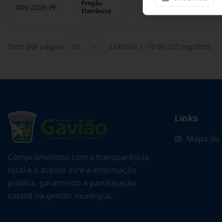
Pregão
006-2026-PE
REGISTRO DE PREÇO P
Eletrônico
Itens por página:
10
Exibindo
1
–
10
de
225
registros
Links
Mapa do 
Comprometidos com a transparência
total e o acesso livre à informação
pública, garantindo a participação
cidadã na gestão municipal.