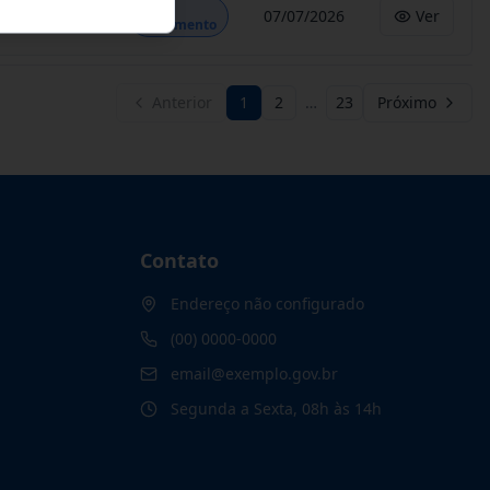
Em
07/07/2026
Ver
Andamento
Anterior
1
2
…
23
Próximo
Contato
Endereço não configurado
(00) 0000-0000
email@exemplo.gov.br
Segunda a Sexta, 08h às 14h