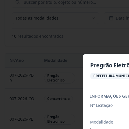
Todas as modalidades
Data in
10
resultado
s
encontrado
s
Nº/Ano
Modalidade
Objeto
Pregrão Eletrô
007-2026-PE-
Pregão
PREFEITURA MUNICI
Contratação de empres
Eletrônico
R
INFORMAÇÕES GE
007-2026-CO
Construção de 50 unid
Concorrência
Nº Licitação
-
Pregão
007-2026-PE
Contratação de empres
Eletrônico
Modalidade
-