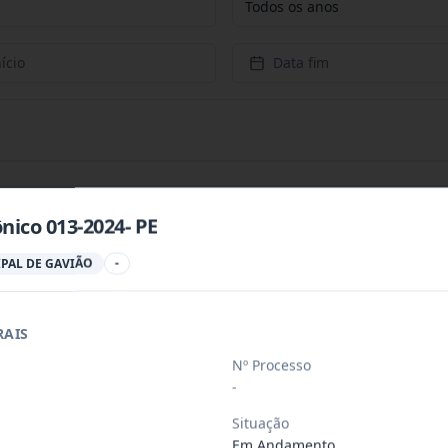
Todos os anos
ício
Data fim
nico 013-2024- PE
PAL DE GAVIÃO
-
a para aquisição de gêneros alimentício
...
RAIS
ades habitacionais no município de Gavi
...
Nº Processo
-
a para aquisição de gêneros alimentício
...
Situação
Em Andamento