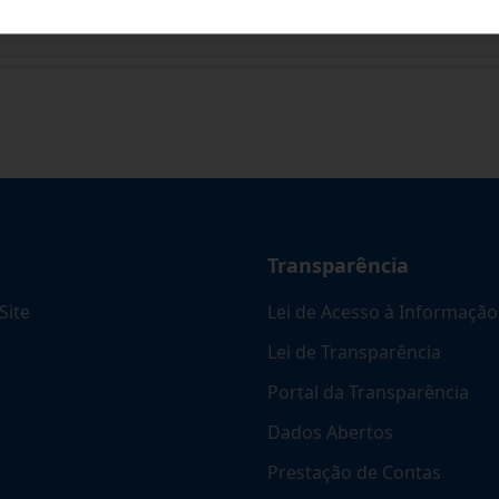
ARA FUTURA E EVENTUAL CONTRATAÇÃO DE EMPR
...
Transparência
Site
Lei de Acesso à Informação
Lei de Transparência
Portal da Transparência
Dados Abertos
Prestação de Contas