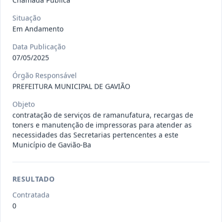
Chamada Pública
026-2026-
Contratação de empresa para o
Situação
Em Andamento
DL
fornecimento de insumos odonto
...
Dispensa
Data Publicação
07/05/2025
Situação
:
Em Andamento
Ver detalhes
Data
:
28/07/2026
Órgão Responsável
PREFEITURA MUNICIPAL DE GAVIÃO
Objeto
023-2026-
CONTRATAÇÃO DE EMPRESA
contratação de serviços de ramanufatura, recargas de
DL
ESPECIALIZADA NO RAMO DE
toners e manutenção de impressoras para atender as
SEGUROS AUTO
...
Dispensa
necessidades das Secretarias pertencentes a este
Município de Gavião-Ba
Situação
:
Em Andamento
Ver detalhes
Data
:
17/07/2026
RESULTADO
Contratada
022-2026-
Aquisição de ração para cães e gatos
0
DL
para atender às eventua
...