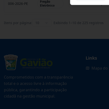
Pregão
006-2026-PE
REGISTRO DE PREÇO P
Eletrônico
Itens por página:
10
Exibindo
1
–
10
de
225
registros
Links
Mapa do 
Comprometidos com a transparência
total e o acesso livre à informação
pública, garantindo a participação
cidadã na gestão municipal.