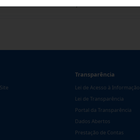
ARA FUTURA E EVENTUAL CONTRATAÇÃO DE EMPR
...
Transparência
Site
Lei de Acesso à Informação
Lei de Transparência
Portal da Transparência
Dados Abertos
Prestação de Contas