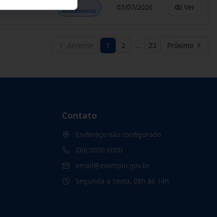
Em
07/07/2026
Ver
Andamento
Anterior
1
2
…
23
Próximo
Contato
Endereço não configurado
(00) 0000-0000
email@exemplo.gov.br
Segunda a Sexta, 08h às 14h