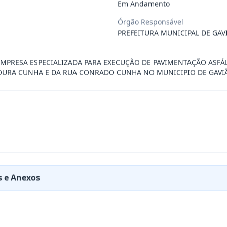
Em Andamento
 especializada para prestação de servi
...
Órgão Responsável
PREFEITURA MUNICIPAL DE GAV
RESA PARA FORNECIMENTO DE AVIAMENTOS E TEC
...
MPRESA ESPECIALIZADA PARA EXECUÇÃO DE PAVIMENTAÇÃO ASFÁL
URA CUNHA E DA RUA CONRADO CUNHA NO MUNICIPIO DE GAVI
RESA PARA REALIZAR MANUTENÇÃO EM EQUIPAMEN
...
a para o fornecimento de insumos odonto
...
RESA ESPECIALIZADA NO RAMO DE SEGUROS AUTO
...
 e Anexos
a cães e gatos para atender às eventua
...