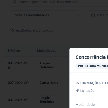
Todas as modalidades
Data in
10
resultado
s
encontrado
s
Nº/Ano
Modalidade
Objeto
Concorrência 
007-2026-PE-
Pregão
Contratação de empres
PREFEITURA MUNICI
Eletrônico
R
007-2026-CO
Construção de 50 unid
INFORMAÇÕES GE
Concorrência
Nº Licitação
-
Pregão
007-2026-PE
Contratação de empres
Eletrônico
Modalidade