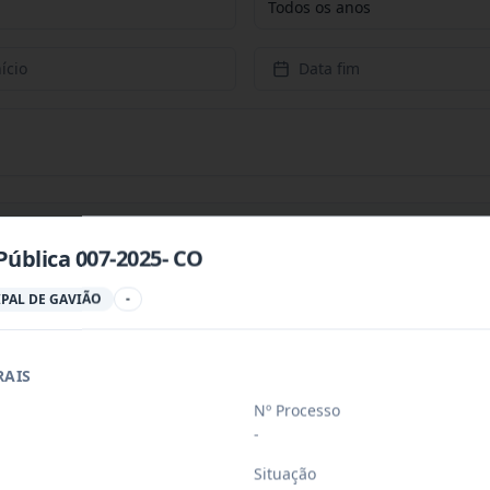
Todos os anos
ício
Data fim
Pública 007-2025- CO
a para aquisição de gêneros alimentício
...
PAL DE GAVIÃO
-
ades habitacionais no município de Gavi
RAIS
...
Nº Processo
-
a para aquisição de gêneros alimentício
...
Situação