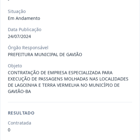
-
026-2026-
Contratação de empresa para o
Situação
Em Andamento
DL
fornecimento de insumos odonto
...
Dispensa
Data Publicação
24/07/2024
Situação
:
Em Andamento
Ver detalhes
Data
:
28/07/2026
Órgão Responsável
PREFEITURA MUNICIPAL DE GAVIÃO
Objeto
023-2026-
CONTRATAÇÃO DE EMPRESA
CONTRATAÇÃO DE EMPRESA ESPECIALIZADA PARA
DL
ESPECIALIZADA NO RAMO DE
EXECUÇÃO DE PASSAGENS MOLHADAS NAS LOCALIDADES
SEGUROS AUTO
...
Dispensa
DE LAGOINHA E TERRA VERMELHA NO MUNICÍPIO DE
GAVIÃO-BA
Situação
:
Em Andamento
Ver detalhes
Data
:
17/07/2026
RESULTADO
Contratada
022-2026-
Aquisição de ração para cães e gatos
0
DL
para atender às eventua
...