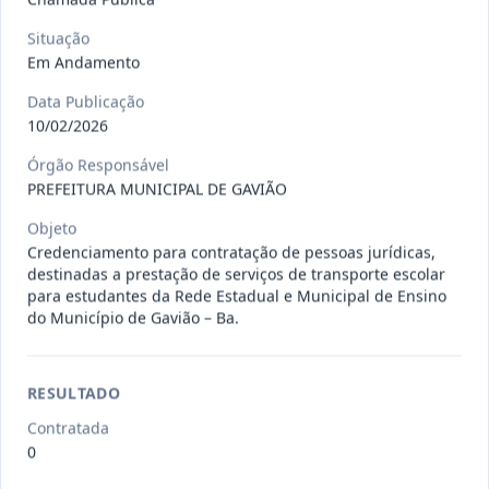
Situação
027-2026-
CONTRATAÇÃO DE EMPRESA PARA
Em Andamento
DL
REALIZAR MANUTENÇÃO EM
Data Publicação
EQUIPAMEN
...
Dispensa
10/02/2026
Situação
:
Em Andamento
Ver detalhes
Órgão Responsável
Data
:
29/07/2026
PREFEITURA MUNICIPAL DE GAVIÃO
Objeto
Credenciamento para contratação de pessoas jurídicas,
026-2026-
Contratação de empresa para o
destinadas a prestação de serviços de transporte escolar
DL
fornecimento de insumos odonto
...
para estudantes da Rede Estadual e Municipal de Ensino
Dispensa
do Município de Gavião – Ba.
Situação
:
Em Andamento
Ver detalhes
Data
:
28/07/2026
RESULTADO
Contratada
023-2026-
CONTRATAÇÃO DE EMPRESA
0
DL
ESPECIALIZADA NO RAMO DE