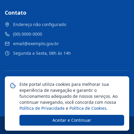
Contato
Endereço não configurado
(00) 0000-0000
email@exemplo.gov.br
Segunda a Sexta, 08h às 14h
©
2026
Portal Municipal
. Todos os direitos reservados.
Este portal utiliza cookies para melhorar sua
experiência de navegação e garantir o
Mapa do Site
Notícias
Transparência
funcionamento adequado de nossos serviços. Ao
continuar navegando, você concorda com nossa
Política de Privacidade
e
Política de Cookies
.
Aceitar e Continuar
Desenvolvido pela