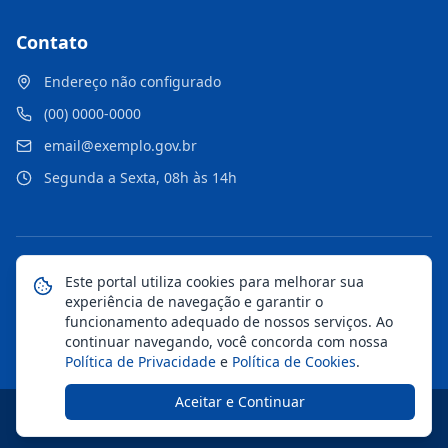
Contato
Endereço não configurado
(00) 0000-0000
email@exemplo.gov.br
Segunda a Sexta, 08h às 14h
©
2026
Portal Municipal
. Todos os direitos reservados.
Este portal utiliza cookies para melhorar sua
experiência de navegação e garantir o
Mapa do Site
Notícias
Transparência
funcionamento adequado de nossos serviços. Ao
continuar navegando, você concorda com nossa
Política de Privacidade
e
Política de Cookies
.
Aceitar e Continuar
Desenvolvido pela