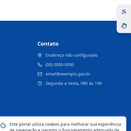
Contato
Endereço não configurado
(00) 0000-0000
email@exemplo.gov.br
Segunda a Sexta, 08h às 14h
Este portal utiliza cookies para melhorar sua experiência
Mapa do Site
Notícias
Transparência
de navegação e garantir o funcionamento adequado de