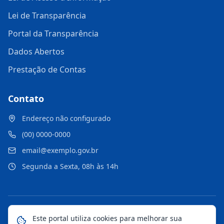
Lei de Transparência
Portal da Transparência
Dados Abertos
Prestação de Contas
Contato
Endereço não configurado
(00) 0000-0000
email@exemplo.gov.br
Segunda a Sexta, 08h às 14h
©
2026
Portal Municipal
. Todos os direitos reservados.
Este portal utiliza cookies para melhorar sua